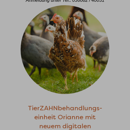
Anmeldung unter Tel.: 036082 / 40031
TierZAHNbehandlungs-
einheit Orianne mit
neuem digitalen