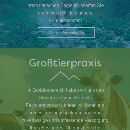
Ihrem tierischen Begleiter. Werfen Sie
doch einen Blick in unsere
Räumlichkeiten!
Großtierpraxis
Im Großtierbereich haben wir uns den
Rindern verschrieben. Als
Fachtierarztpraxis bieten wir Ihnen ein
breites Leistungsspektrum und eine
zuverlässige und umfassende Versorgung
Ihres Bestandes. Ob ganzheitliche