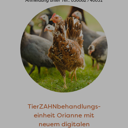
Anmeldung unter Tel.: 036082 / 40031
TierZAHNbehandlungs-
einheit Orianne mit
neuem digitalen