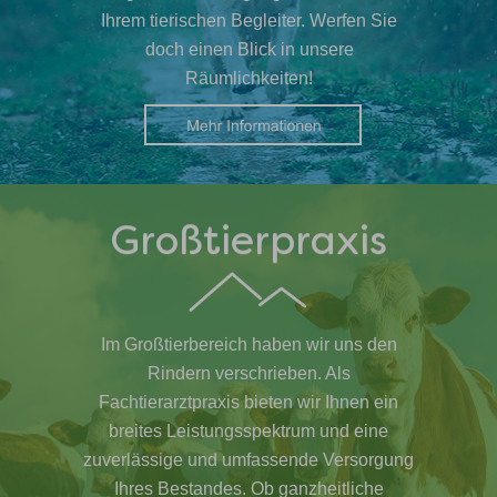
Ihrem tierischen Begleiter. Werfen Sie
doch einen Blick in unsere
Räumlichkeiten!
Großtierpraxis
Im Großtierbereich haben wir uns den
Rindern verschrieben. Als
Fachtierarztpraxis bieten wir Ihnen ein
breites Leistungsspektrum und eine
zuverlässige und umfassende Versorgung
Ihres Bestandes. Ob ganzheitliche